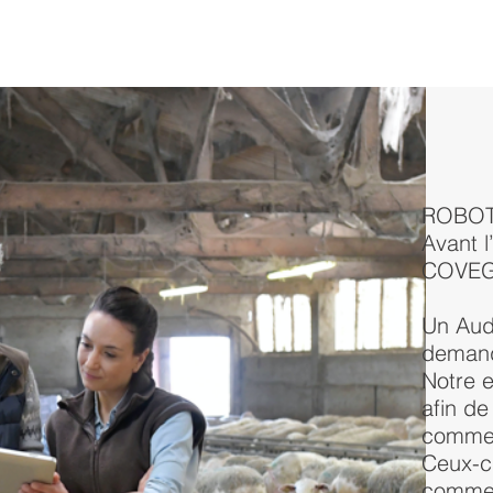
ODUCTS & SERVICES
ABOUT
FOR WHOM?
HOW IT WORKS?
ROBOT
Avant l
COVEG
Un Audi
deman
Notre e
afin de
commer
Ceux-ci
commer