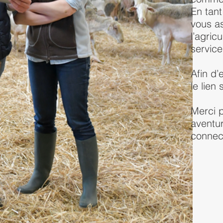
En tant
vous a
l’agric
servic
Afin d’
le lien
Merci 
aventu
connect